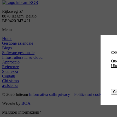
Rijksweg 57
8870 Izegem, Belgio
BE0420.347.421
Menu
Home
Gestione aziendale
Blogs
coo
Software gestionale
Infrastruttura IT & cloud
Que
Approccio
Ult
Referenze
Sicurezza
Contatti
Chi siamo
assistenza
Co
© 2026 Initeam
Informativa sulla privacy
Politica sui cookie
Website by
BOA.
Maggiori informazioni?