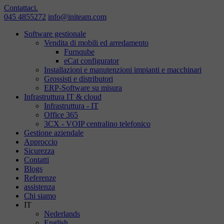
Contattaci.
045 4855272
info@initeam.com
Software gestionale
Vendita di mobili ed arredamento
Furnqube
eCat configurator
Installazioni e manutenzioni impianti e macchinari
Grossisti e distributori
ERP-Software su misura
Infrastruttura IT & cloud
Infrastruttura - IT
Office 365
3CX - VOIP centralino telefonico
Gestione aziendale
Approccio
Sicurezza
Contatti
Blogs
Referenze
assistenza
Chi siamo
IT
Nederlands
English