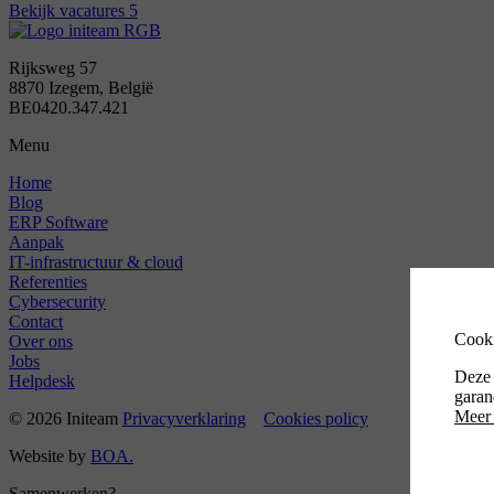
Bekijk vacatures
5
Rijksweg 57
8870 Izegem, België
BE0420.347.421
Menu
Home
Blog
ERP Software
Aanpak
IT-infrastructuur & cloud
Referenties
Cybersecurity
Contact
Cook
Over ons
Jobs
Deze 
Helpdesk
garan
Meer 
© 2026 Initeam
Privacyverklaring
Cookies policy
Website by
BOA.
Samenwerken?