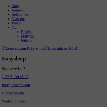
Blog
Aanpak
Referenties
Over ons
Jobs
5
NL
English
Français
Italiano
Easysleep
Samenwerken?
(+32)51 30 85 37
info@initeam.com
Contacteer ons
Werken bij ons?