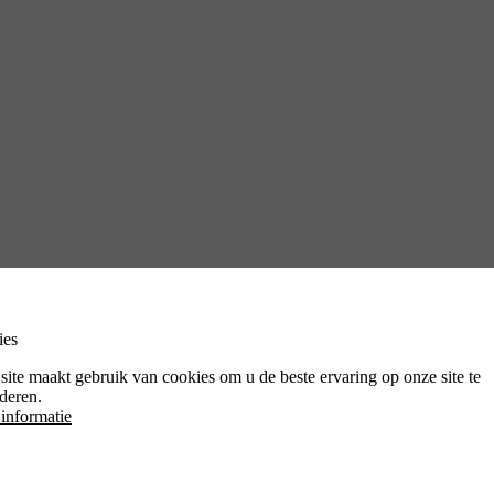
ies
site maakt gebruik van cookies om u de beste ervaring op onze site te
deren.
informatie