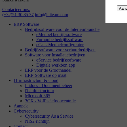
Aanv
Contacteer ons.
(+32)51 30 85 37
info@initeam.com
ERP Software
Bedrijfssoftware voor de Interieurbranche
eMeubel bedrijfssoftware
Furnqube bedrijfssoftware
eCat - Meubelconfigurator
Bedrijfssoftware voor verhuurbedrijven
Software voor Installatiebedrijven
eService bedrijfssoftware
Digitale werkbon app
ERP voor de Groothandel
ERP-Software op maat
IT-infrastructuur & cloud
Inidocs - Documentbeheer
IT-infrastructuur
Microsoft 365
3CX - VoIP telefooncentrale
Aanpak
Cybersecurity
Cybersecurity As a Service
NIS2-richtlijn
Contact