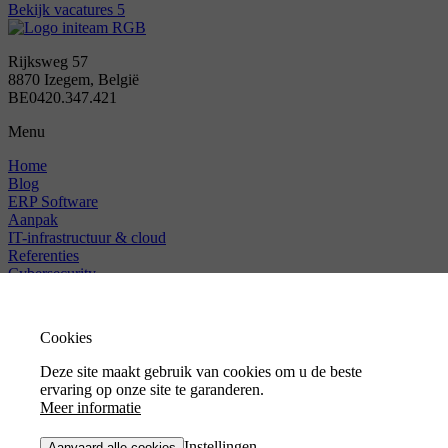
Bekijk vacatures
5
Rijksweg 57
8870 Izegem, België
BE0420.347.421
Menu
Home
Blog
ERP Software
Aanpak
IT-infrastructuur & cloud
Referenties
Cybersecurity
Contact
Over ons
Jobs
Cookies
Helpdesk
Deze site maakt gebruik van cookies om u de beste
© 2026 Initeam
Privacyverklaring
Cookies policy
ervaring op onze site te garanderen.
Meer informatie
Website by
BOA.
Instellingen
Samenwerken?
Aanvaard alle cookies