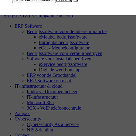
Contacteer ons.
(+32)51 30 85 37
info@initeam.com
ERP Software
Bedrijfssoftware voor de Interieurbranche
eMeubel bedrijfssoftware
Furnqube bedrijfssoftware
eCat - Meubelconfigurator
Bedrijfssoftware voor verhuurbedrijven
Software voor Installatiebedrijven
eService bedrijfssoftware
Digitale werkbon app
ERP voor de Groothandel
ERP-Software op maat
IT-infrastructuur & cloud
Inidocs - Documentbeheer
IT-infrastructuur
Microsoft 365
3CX - VoIP telefooncentrale
Aanpak
Cybersecurity
Cybersecurity As a Service
NIS2-richtlijn
Contact