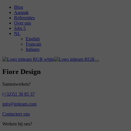
Blog
Aanpak
Referenties
Over ons
Jobs
5
NL
English
Français
Italiano
Fiore Design
Samenwerken?
(+32)51 30 85 37
info@initeam.com
Contacteer ons
Werken bij ons?