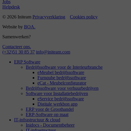
Jobs
Helpdesk
© 2026 Initeam
Privacyverklaring
Cookies policy
Website by
BOA.
Samenwerken?
Contacteer ons.
(+32)51 30 85 37
info@initeam.com
ERP Software
Bedrijfssoftware voor de Interieurbranche
eMeubel bedrijfssoftware
Furnqube bedrijfssoftware
eCat - Meubelconfigurator
Bedrijfssoftware voor verhuurbedrijven
Software voor Installatiebedrijven
eService bedrijfssoftware
Digitale werkbon app
ERP voor de Groothandel
ERP-Software op maat
IT-infrastructuur & cloud
Inidocs - Documentbeheer
IT-infrastructuur