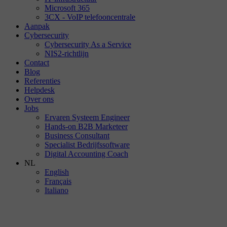
Microsoft 365
3CX - VoIP telefooncentrale
Aanpak
Cybersecurity
Cybersecurity As a Service
NIS2-richtlijn
Contact
Blog
Referenties
Helpdesk
Over ons
Jobs
Ervaren Systeem Engineer
Hands-on B2B Marketeer
Business Consultant
Specialist Bedrijfssoftware
Digital Accounting Coach
NL
English
Français
Italiano