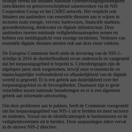
richtlijn vereist dat lidstaten nationale cyberbeveiligingsstrategieën
ontwikkelen en grensoverschrijdend samenwerken via de NIS
Cooperation Group en het CSIRT-netwerk. Het verplicht ook
lidstaten om aanbieders van essentiële diensten aan te wijzen in
sectoren zoals energie, vervoer, bankwezen, financiële markten,
gezondheidszorg, drinkwater en digitale infrastructuur. Deze
aanbieders moeten minimale veiligheidsmaatregelen nemen en
hebben een meldingsplicht voor ernstige incidenten. Verleners van
essentiële digitale diensten moeten ook aan deze eisen voldoen.
De Europese Commissie heeft sinds de invoering van de NIS-1-
richtlijn in 2016 de doeltreffendheid ervan onderzocht en vastgesteld
dat het toepassingsgebied te beperkt is. Cyberdreigingen zijn de
afgelopen jaren sterk toegenomen, terwijl onze economische en
maatschappelijke verbondenheid en afhankelijkheid van de digitale
wereld is gegroeid. Er is een gebrek aan duidelijkheid over het
toepassingsgebied en de bevoegdheden. Daarnaast zijn er grote
verschillen tussen nationale benaderingen en er is een algemeen
gebrek aan informatie-uitwisseling.
Om deze problemen aan te pakken, heeft de Commissie voorgesteld
om het toepassingsgebied van NIS-1 uit te breiden tot meer sectoren
en entiteiten. Vooral om de identificatieregels te harmoniseren en de
veiligheidsvereisten uit te breiden. Deze aanpassingen zitten vervat
in de nieuwe NIS-2 directive.